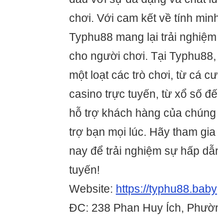
chơi. Với cam kết về tính min
Typhu88 mang lại trải nghiệm
cho người chơi. Tại Typhu88
một loạt các trò chơi, từ cá c
casino trực tuyến, từ xổ số đ
hỗ trợ khách hàng của chúng 
trợ bạn mọi lúc. Hãy tham g
nay để trải nghiệm sự hấp dẫ
tuyến!
Website:
https://typhu88.baby
ĐC: 238 Phan Huy Ích, Phườ