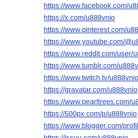
https://www.facebook.com/u8
https://x.com/u888vnio
https://www.pinterest.com/u8
https://www.youtube.com/@u
https://www.reddit.com/user/
https://www.tumblr.com/u888v
https://www.twitch.tv/u888vni
https://gravatar.com/u888vnio
https://www.pearltrees.com/
https://500px.com/p/u888vnio
https://www.blogger.com/pro
https://issuu.com/u888vnio