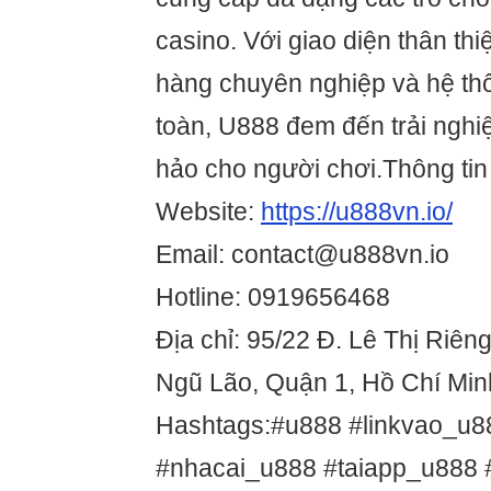
casino. Với giao diện thân thi
hàng chuyên nghiệp và hệ th
toàn, U888 đem đến trải ngh
hảo cho người chơi.Thông tin 
Website:
https://u888vn.io/
Email: contact@u888vn.io
Hotline: 0919656468
Địa chỉ: 95/22 Đ. Lê Thị Riê
Ngũ Lão, Quận 1, Hồ Chí Min
Hashtags:#u888 #linkvao_u
#nhacai_u888 #taiapp_u888