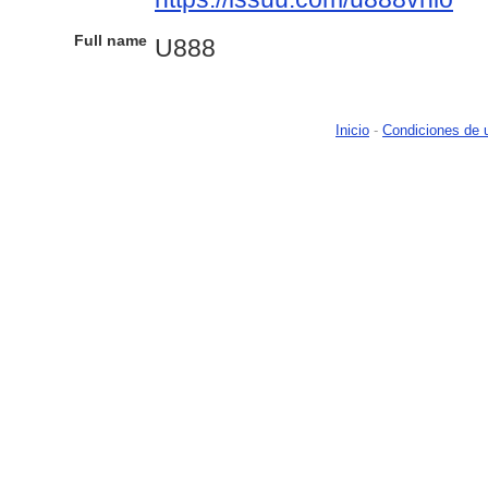
Full name
U888
Inicio
-
Condiciones de 