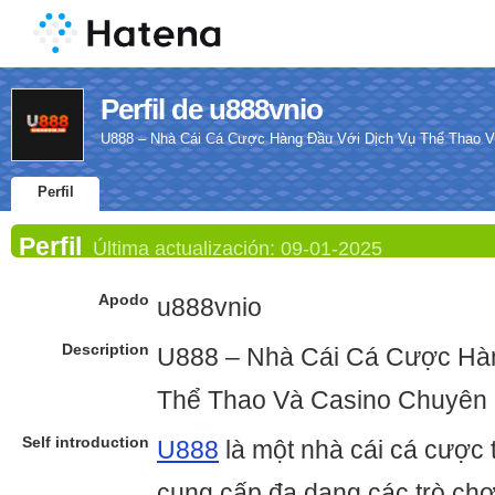
Perfil de u888vnio
U888 – Nhà Cái Cá Cược Hàng Đầu Với Dịch Vụ Thể Thao V
Perfil
Perfil
Última actualización:
09-01-2025
Apodo
u888vnio
Description
U888 – Nhà Cái Cá Cược Hàn
Thể Thao Và Casino Chuyên
Self introduction
U888
là một nhà cái cá cược t
cung cấp đa dạng các trò chơi