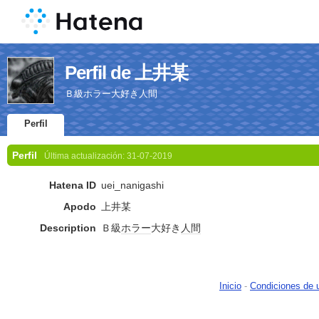
Perfil de 上井某
Ｂ級ホラー大好き人間
Perfil
Perfil
Última actualización:
31-07-2019
Hatena ID
uei_nanigashi
Apodo
上井某
Description
Ｂ級
ホラー
大好き
人間
Inicio
-
Condiciones de 