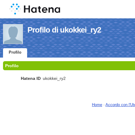
Profilo di ukokkei_ry2
Profilo
Profilo
Hatena ID
ukokkei_ry2
Home
-
Accordo con l'Ut