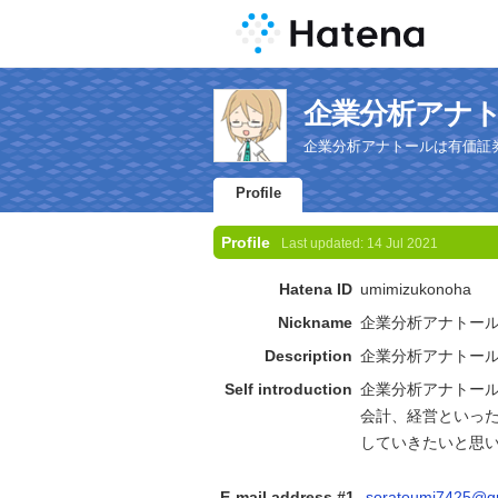
企業分析アナトール'
企業分析アナトールは有価証
Profile
Profile
Last updated:
14 Jul 2021
Hatena ID
umimizukonoha
Nickname
企業分析アナトー
Description
企業分析アナトー
Self introduction
企業分析アナトー
会計、経営といっ
していきたいと思
E-mail address #1
soratoumi7425@g