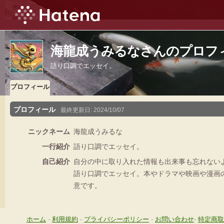
海龍成うみるなさんのプロフ
語り口調でエッセイ。
プロフィール
プロフィール
最終更新日:
2024/10/07
ニックネーム
海龍成うみるな
一行紹介
語り口調でエッセイ。
自己紹介
自分の中に取り入れた情報も出来事も忘れない
語り口調でエッセイ。本やドラマや映画や漫画
意です。
ホーム
-
利用規約
-
プライバシーポリシー
-
お問い合わせ
-
特定商取