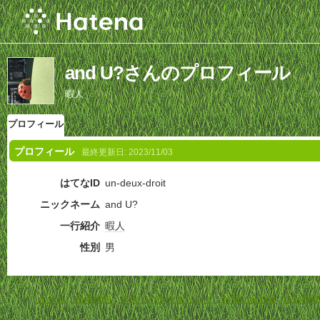
and U?さんのプロフィール
暇人
プロフィール
プロフィール
最終更新日:
2023/11/03
はてなID
un-deux-droit
ニックネーム
and U?
一行紹介
暇人
性別
男
ホーム
-
利用規約
-
プライバシーポリシー
-
お問い合わせ
-
特定商取