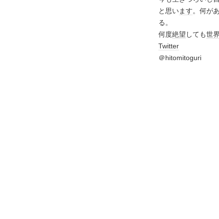
と思い
ます
。何が
る。
何度
絶望
しても
世
Twitter
＠hitomitoguri