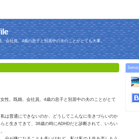
le
既婚。会社員。4歳の息子と別居中の夫のことがとても大事。
Serv
歳
女性
。既婚。
会社員
。4歳の息子と別居中の夫のことがとて
も私は
普通に
できないのか、どうしてこんなに生きづらいのか
らと生きてきて、38歳の時に
ADHD
だと診断されて、いろい
た。
自、分が嫌になることも多いけれど、私は私の
人生
を楽しもう