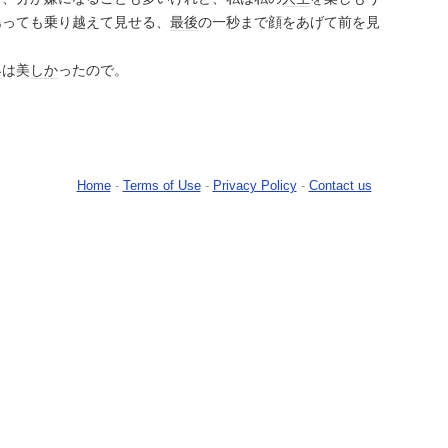
あっても乗り越えて見せる、
最後
の一秒まで顔をあげて前を見
界
は美
しか
ったので。
Home
-
Terms of Use
-
Privacy Policy
-
Contact us