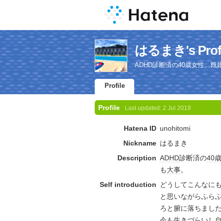
はるまき's Profi
ADHD診断済の40歳女性。
Profile
Profile
Last updated:
2 Jul 2019
Hatena ID
unohitomi
Nickname
はるまき
Description
ADHD
診断済の
40
も
大事
。
Self introduction
どうしてこんなに
と思いながらふらふ
ろと腑に落ちまし
今も生きづらいし