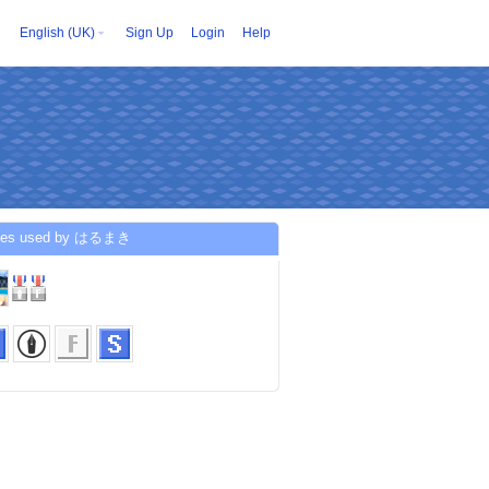
English (UK)
Sign Up
Login
Help
ices used by はるまき