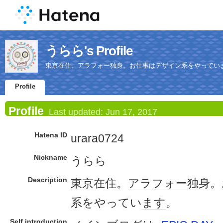
うらら's Profile
東京在住。アラフォー独身。お仕事はデザイン系をやってい
Profile
Profile
Last updated:
Jun 17, 2017
Hatena ID
urara0724
Nickname
うらら
Description
東京
在住。
アラフォー
独身
。
系をやってい
ます
。
Self introduction