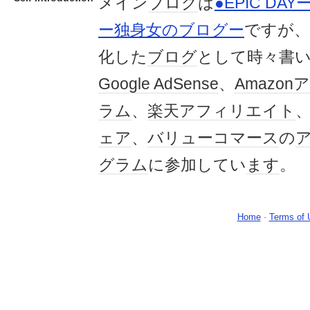
メイン
ブログ
は
●EPIC D
ー独身女のブログー
ですが、
化した
ブログ
として時々書
Google AdSense
、
Amazo
ラム
、
楽天
アフィリエイト
ェア
、
バリューコマース
の
グ
ラム
に参加してい
ます
。
Home
-
Terms of 