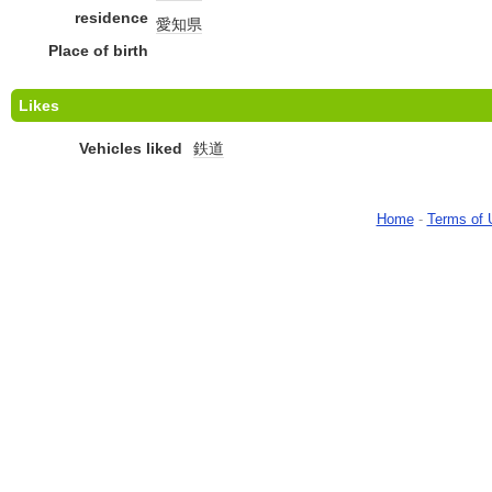
residence
愛知県
Place of birth
Likes
Vehicles liked
鉄道
Home
-
Terms of 