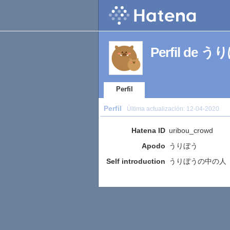
Perfil de 
Perfil
Perfil
Última actualización:
12-04-2020
Hatena ID
uribou_crowd
Apodo
うりぼう
Self introduction
うりぼうの中の人