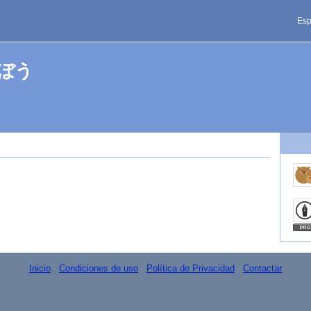
Esp
うりぼう
Inicio
-
Condiciones de uso
-
Política de Privacidad
-
Contactar