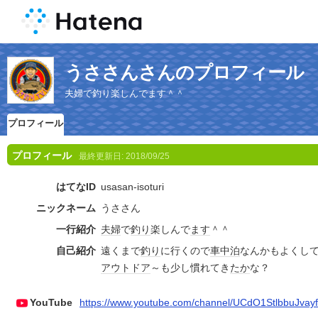
うささんさんのプロフィール
夫婦で釣り楽しんでます＾＾
プロフィール
プロフィール
最終更新日:
2018/09/25
はてなID
usasan-isoturi
ニックネーム
うささん
一行紹介
夫婦
で
釣り
楽しんで
ます
＾＾
自己紹介
遠くまで
釣り
に行くので
車中泊
なんかもよくし
アウトドア
～も少し慣れてき
たか
な？
YouTube
https://www.youtube.com/channel/UCdO1StlbbuJva