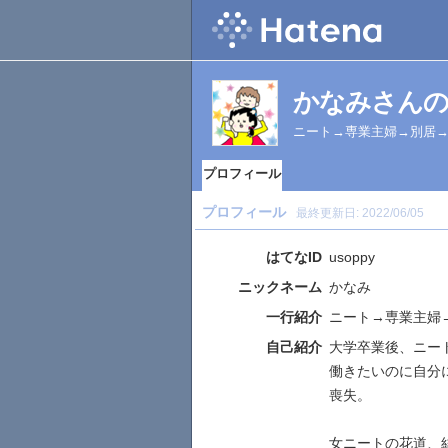
かなみさん
ニート→専業主婦→別居
プロフィール
プロフィール
最終更新日:
2022/06/05
はてなID
usoppy
ニックネーム
かなみ
一行紹介
ニート→専業主婦
自己紹介
大学卒業後、ニー
働きたいのに自分
喪失。
女ニートの花道、