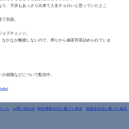
なり、子供もあっさり出来て人生チョロいと思っていたとこ
経て別居。
。
ジョブチェンジ。
、なかなか離婚しないので、周りから滅茶苦茶詰められていま
トの就職などについて配信中。
info/
リシー
-
お問い合わせ
-
特定商取引法に基づく表示
-
資金決済法に基づく表示