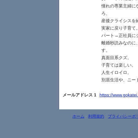
憧れの専業主婦に
ろ、
産後クライシスを
実家に戻り子育て
パート→正社員に
離婚秒読みなのに
す。
真面目系クズ。
子育ては楽しい。
人生イロイロ。
別居生活や、ニー
メールアドレス 1
https://www.gokatei.
ホーム
-
利用規約
-
プライバシーポ