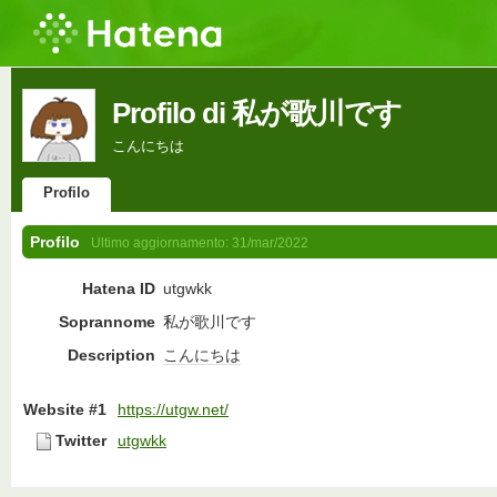
Profilo di 私が歌川です
こんにちは
Profilo
Profilo
Ultimo aggiornamento:
31/mar/2022
Hatena ID
utgwkk
Soprannome
私が歌川です
Description
こんにちは
Website #1
https://utgw.net/
Twitter
utgwkk