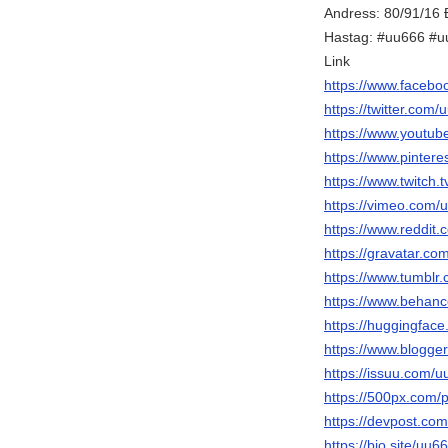
Andress: 80/91/16 
Hastag: #uu666 #
Link
https://www.faceb
https://twitter.co
https://www.yout
https://www.pinter
https://www.twitch
https://vimeo.com
https://www.reddit
https://gravatar.c
https://www.tumbl
https://www.behan
https://huggingfac
https://www.blogg
https://issuu.com
https://500px.com
https://devpost.c
https://bio.site/uu