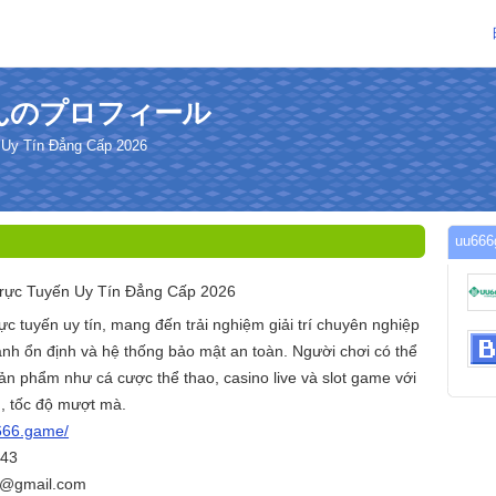
eさんのプロフィール
 Uy Tín Đẳng Cấp 2026
uu6
rực Tuyến Uy Tín Đẳng Cấp 2026
ực tuyến uy tín, mang đến trải nghiệm giải trí chuyên nghiệp
ành ổn định và hệ thống bảo mật an toàn. Người chơi có thể
ản phẩm như cá cược thể thao, casino live và slot game với
n, tốc độ mượt mà.
u666.game/
643
e@gmail.com