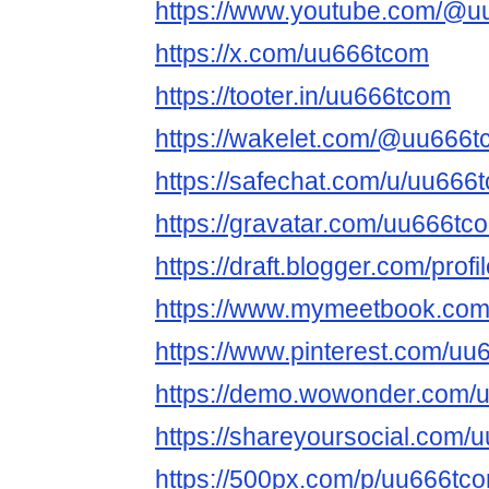
https://www.youtube.com/@
https://x.com/uu666tcom
https://tooter.in/uu666tcom
https://wakelet.com/@uu666
https://safechat.com/u/uu666
https://gravatar.com/uu666tc
https://draft.blogger.com/pr
https://www.mymeetbook.co
https://www.pinterest.com/uu
https://demo.wowonder.com/
https://shareyoursocial.com/
https://500px.com/p/uu666tc