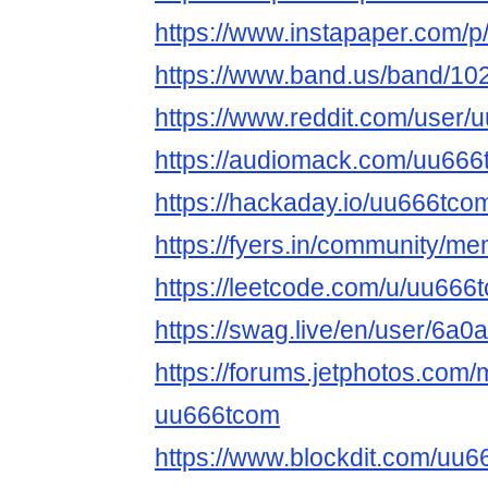
https://www.instapaper.com/
https://www.band.us/band/10
https://www.reddit.com/user/
https://audiomack.com/uu66
https://hackaday.io/uu666tco
https://fyers.in/community/
https://leetcode.com/u/uu666
https://swag.live/en/user/6
https://forums.jetphotos.com
uu666tcom
https://www.blockdit.com/uu