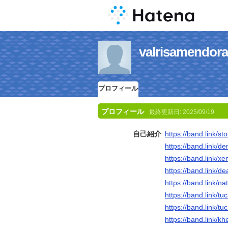
valrisame
プロフィール
プロフィール
最終更新日:
2025/09/19
自己紹介
https://band.link/s
https://band.link/
https://band.link/
https://band.link/d
https://band.link/n
https://band.link/t
https://band.link/t
https://band.link/