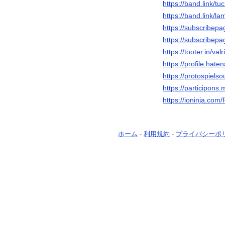
https://band.link/t
https://band.link/
https://subscribep
https://subscribepa
https://tooter.in/
https://profile.hate
https://protospiels
https://participons.
https://ioninja.com
ホーム
-
利用規約
-
プライバシーポ