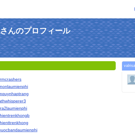
ndoraさんのプロフィール
val
tormcrashers
demonlaumienphi
xemquynhaptrang
eathwhisperer3
atra2laumienphi
uchientrenkhongb
uchienttrenkhong
kheuocbandaumienphi