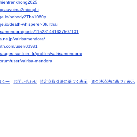
uchientrenkhong2025
lamgiauvoima2mienphi
age.io/nobody2Tha1080p
ge.io/death-whisperer-3fullthai
valrisamendora/posts/115231441637507101
na.ne.jp/valrisamendora/
outh.com/user/83991
mauges-sur-loire.fr/profiles/valrisamendora/
/forum/user/valrisa-mendora
リシー
-
お問い合わせ
-
特定商取引法に基づく表示
-
資金決済法に基づく表示