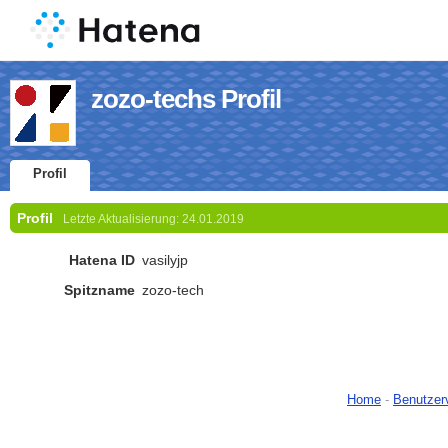
zozo-techs Profil
Profil
Profil
Letzte Aktualisierung:
24.01.2019
Hatena ID
vasilyjp
Spitzname
zozo-tech
Home
-
Benutzer