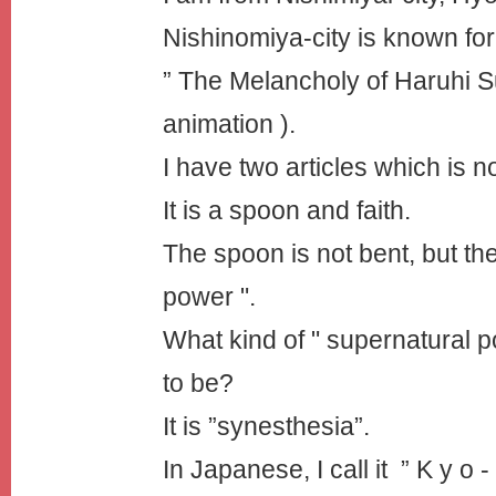
Nishinomiya-city is known fo
” The Melancholy of Haruhi S
animation ).
I have two articles which is n
It is a spoon and faith.
The spoon is not bent, but th
power ".
What kind of " supernatural 
to be?
It is ”synesthesia”.
In Japanese, I call it ” K y o - 