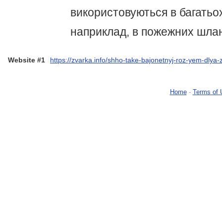
використовуються в багатьо
наприклад, в пожежних шланг
Website #1
https://zvarka.info/shho-take-bajonetnyj-roz-yem-dlya
Home
-
Terms of 