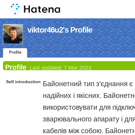
viktor46u2's Profile
Profile
Profile
Last updated:
7 Mar 2023
Self introduction
Байонетний тип з'єднання є
надійних і якісних. Байонет
використовувати для підклю
зварювального апарату і для
кабелів між собою. Байонетн