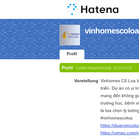
vinhomescoloav
Profil
Profil
Letzte Aktualisierung:
18.10.2024
Vorstellung
Vinhomes Cổ Loa là
triển. Dự án có vị t
mang đến không gia
trường học, bệnh v
là lựa chọn lý tưởn
#vinhomescoloa
https://duanvincolo
https://vimeo.com/