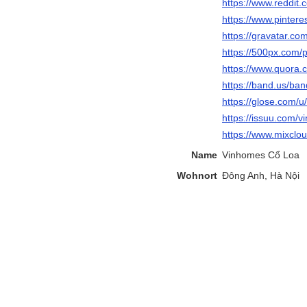
https://www.reddit
https://www.pinter
https://gravatar.c
https://500px.com/
https://www.quora.
https://band.us/ba
https://glose.com/
https://issuu.com/
https://www.mixclo
Name
Vinhomes Cổ Loa
Wohnort
Đông Anh, Hà Nội