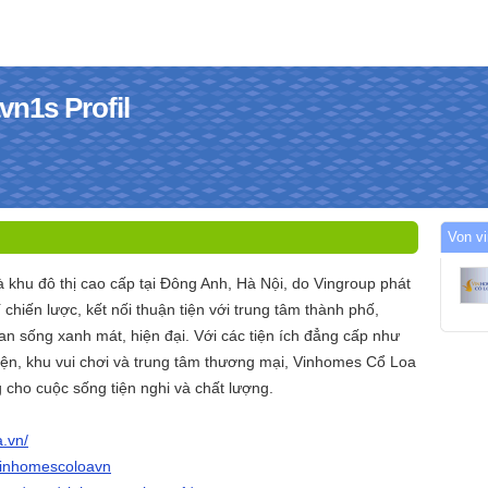
n1s Profil
Von v
 khu đô thị cao cấp tại Đông Anh, Hà Nội, do Vingroup phát
rí chiến lược, kết nối thuận tiện với trung tâm thành phố,
n sống xanh mát, hiện đại. Với các tiện ích đẳng cấp như
iện, khu vui chơi và trung tâm thương mại, Vinhomes Cổ Loa
g cho cuộc sống tiện nghi và chất lượng.
a.vn/
vinhomescoloavn