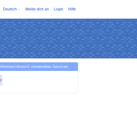
Deutsch
Melde dich an
Login
Hilfe
inhomescoloavn1 verwendete Services.