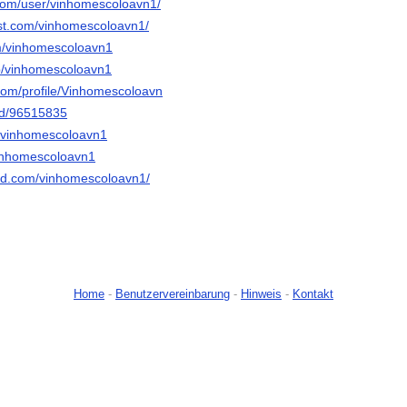
.com/user/vinhomescoloavn1/
est.com/vinhomescoloavn1/
om/vinhomescoloavn1
p/vinhomescoloavn1
com/profile/Vinhomescoloavn
nd/96515835
u/vinhomescoloavn1
vinhomescoloavn1
ud.com/vinhomescoloavn1/
Home
-
Benutzervereinbarung
-
Hinweis
-
Kontakt