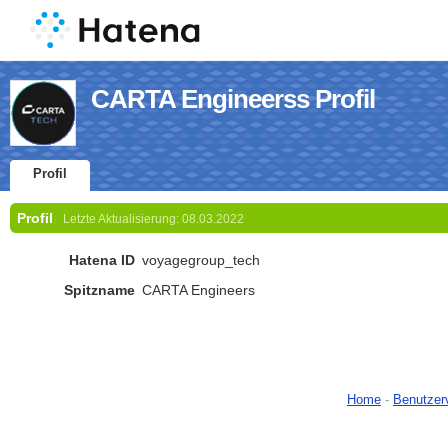
CARTA Engineerss Profil
Profil
Profil
Letzte Aktualisierung:
08.03.2022
Hatena ID
voyagegroup_tech
Spitzname
CARTA Engineers
Home
-
Benutzer