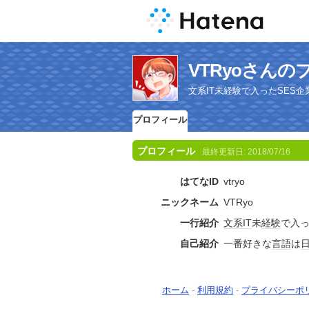
VTRyoさん
文系IT未経験で入ったSES
プロフィール
プロフィール
最終更新日:
2018/07/16
はてなID
vtryo
ニックネーム
VTRyo
一行紹介
文系
IT
未
経験
で入
自己紹介
一番好きな
言語
は
ホーム
-
利用規約
-
プライバシーポ