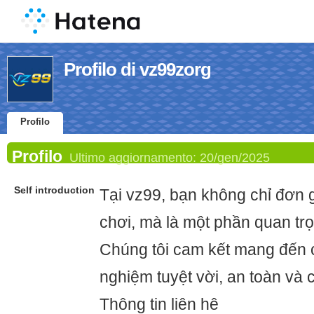
Profilo di vz99zorg
Profilo
Profilo
Ultimo aggiornamento:
20/gen/2025
Self introduction
Tại vz99, bạn không chỉ đơn 
chơi, mà là một phần quan tr
Chúng tôi cam kết mang đến 
nghiệm tuyệt vời, an toàn và
Thông tin liên hê