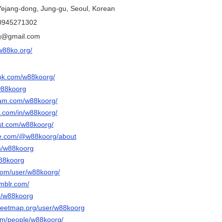
Yejang-dong, Jung-gu, Seoul, Korean
0945271302
rg@gmail.com
/w88ko.org/
ook.com/w88koorg/
/w88koorg
ram.com/w88koorg/
n.com/in/w88koorg/
est.com/w88koorg/
be.com/@w88koorg/about
om/w88koorg
w88koorg
.com/user/w88koorg/
umblr.com/
p/w88koorg
reetmap.org/user/w88koorg
com/people/w88koorg/