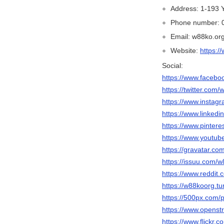
Address: 1-193 
Phone number: 
Email: w88ko.o
Website:
https:/
Social:
https://www.faceb
https://twitter.com
https://www.instag
https://www.linkedi
https://www.pinter
https://www.youtu
https://gravatar.c
https://issuu.com/
https://www.reddit
https://w88koorg.t
https://500px.com/
https://www.openst
https://www.flickr.