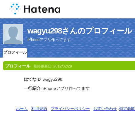
wagyu298さんのプロフィール
iPhoneアプリ作ってます
プロフィール
プロフィール
最終更新日:
2012/02/29
はてなID
wagyu298
一行紹介
iPhoneアプリ
作って
ます
ホーム
-
利用規約
-
プライバシーポリシー
-
お問い合わせ
-
特定商取