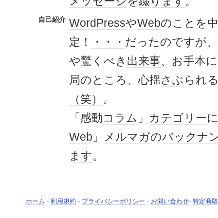
メッセージ
を
綴り
ます
。
自己紹介
WordPress
や
Web
のことを
定！
・・・
だったのですが、
や驚くべき
出来事
、お手本に
局のところ、心揺
さぶ
られ
（笑）
。​
「感動
コラム
」
カテゴリー
Web
」
メルマガ
の
バックナ
ます
。
ホーム
-
利用規約
-
プライバシーポリシー
-
お問い合わせ
-
特定商取