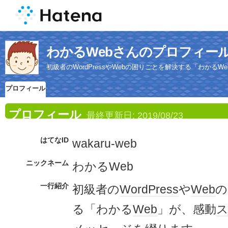
わかるWebさんのプロフィー
初級者のWordPressやWebの困りごとを解決する「わか
プロフィール
プロフィール
最終更新日:
2019/08/23
はてなID
wakaru-web
ニックネーム
わかるWeb
一行紹介
初級者の
WordPress
や
Web
の
る「わかる
Web
」が、感動