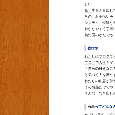
しい
第一
歩をふみ出し
その、お手伝いを
システム
、
特殊
な
わかり
やす
く丁寧
初対面のかたでも
喜び夢
わたし
は
ブログ
で
ブログ
で
人生
を変
「
自分
の好きなこ
と気づく人を増
や
わたし
の熱意が伝
その
情熱
だけでや
そんな、むき出し
石黒
ってどんな
■
性格
⇒真面目だ