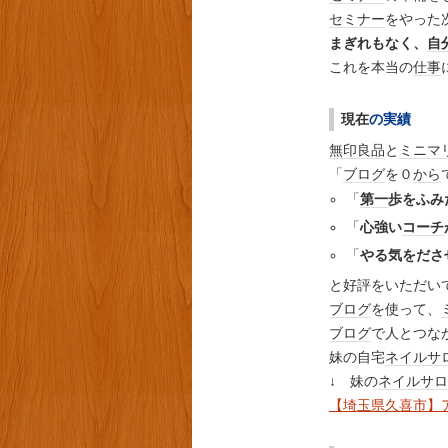
セミナー
をやった
まぎれもなく、
自
これを本当の
仕事
現在
の実績
無印良品
と
ミニマ
「
ブログ
を０
から
「
第一
歩をふみ
「
心強い
コーチ
「
やる気をださ
と好評をいただい
ブログ
を使って、
ブログ
で人とつな
妹の自宅
ネイルサ
↓ 妹の
ネイルサロ
【埼玉県久喜市】