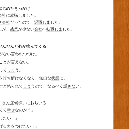
はじめた
きっか
け
会社
に
就職
しま
した。
ク会社
だったので、
退職
しま
した。
たが、
残業
が少ない
会社
へ
転職
しま
した。
だんだん
と心が病んでくる
がない言われつづけ。
ことが言えない。
して
しま
う。
を打ち解けなくなり、無口な
状態
に。
すと怒られて
しま
うので、なるべく話
さな
い。
。
エさん症候群
」におちいる……
てて
幸せ
なのか？」
したい！」
げる力をつけたい！」