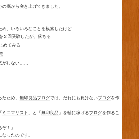
心の底
から
突き上げ
てきました。
ため、いろいろなことを
模索
したけど……
を２回
受験
したが、落ちる
じめてみる
資
気がしない……
ったため、
無印良品
ブログ
では、だれにも負けない
ブログ
を作
。
「
ミニマリスト
」と「
無印良品
」を軸に稼げる
ブログ
を作るこ
るぞ！」
になったのです。