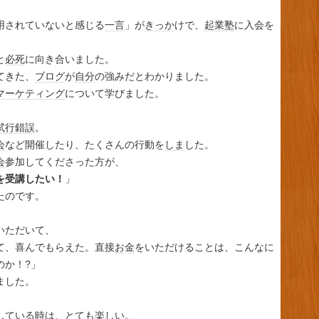
用されていないと感じる
一言
」が
きっか
けで、
起業塾
に入会を
と
必死
に向き合いました。
てきた、
ブログ
が
自分
の強みだとわかりました。
マーケティング
について学びました
。
試行錯誤
。
会
など開催したり、たくさんの行動を
しま
した。
会
参加してくださった方が、
を受講したい！
」
たのです。
いただいて、
て、喜んでもらえた。直接
お金
をいただけることは、こんなに
のか！?」
ました。
している時は、とても
楽しい
。