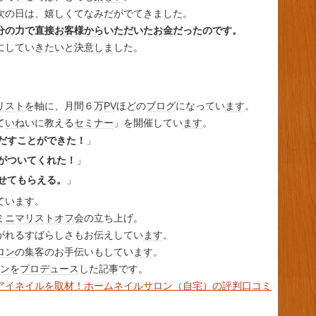
次の日は、嬉しくてなみだがでてきました。
分
の力で直接
お客様
から
いただいた
お金
だったのです。
にしていきたいと決意
しま
した。
リスト
を軸に、月間６万
PV
ほどの
ブログ
になってい
ます
。
て
いね
いに教える
セミナー
」を開催してい
ます
。
だすことができた！
」
がついてくれた！
」
せてもらえる。
」
てい
ます
。
ミニマリスト
オフ会
の立ち上げ。
がれるすばらしさもお伝えしてい
ます
。
ロン
の
集客
のお手伝いもしてい
ます
。
ン
を
プロデュース
した
記事
です。
アイネイルを取材！ホームネイルサロン（自宅）の評判口コミ