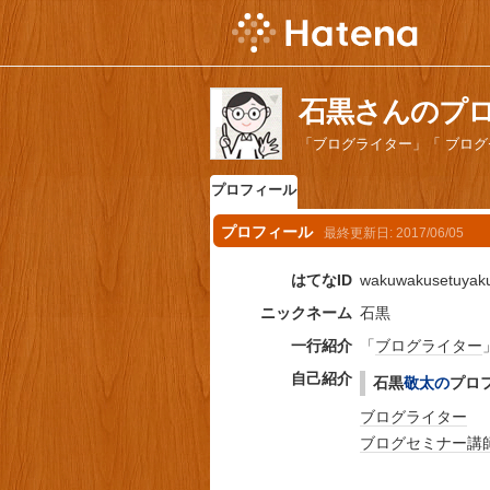
石黒さんのプ
「ブログライター」「 ブロ
プロフィール
プロフィール
最終更新日:
2017/06/05
はてなID
wakuwakusetuyak
ニックネーム
石黒
一行紹介
「
ブログライター
自己紹介
石黒
敬太の
プロ
ブログライター
ブログ
セミナー
講