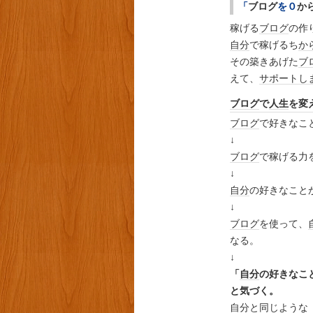
「
ブログ
を０
か
稼げる
ブログ
の作
自分
で稼げるち
か
その築きあげた
ブ
えて、
サポート
し
ブログ
で
人生
を変
ブログ
で好きなこ
↓
ブログ
で稼げる力
↓
自分
の好きなこと
↓
ブログ
を使って、
なる。
↓
「
自分
の好きなこ
と気づく。
自分
と同じような