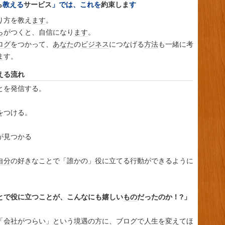
ら
教える
サービス
」では、これを
約束
しま
す
り方を教え
ます
。
ら
がつくと、自信になり
ます
。
ログ
をつかって、
あなた
の
ビジネス
につなげる
方法
も一緒に考
ま
す。
える流れ
とを発信する。
をつける。
が見つかる
自分
の好きなことで「誰かの」役に立てる行動ができるように
とで役に立つことが、こんなにも嬉しい
もの
だったのか！?」
「
会社
がつらい」という
境遇
の方に、
ブログ
で
人生
を変えてほ