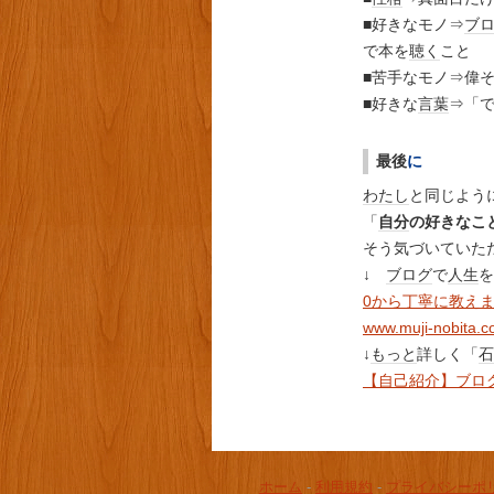
■好きなモノ⇒
ブ
で本を
聴く
こと
■苦手なモノ⇒偉
■好きな
言葉
⇒「
最後
に
わたし
と同じよう
「
自分
の好きなこ
そう気づいていた
↓
ブログ
で
人生
を
0から丁寧に教え
www.muji-nobita.
↓
もっと
詳しく「
石
【自己紹介】ブロ
ホーム
-
利用規約
-
プライバシーポ