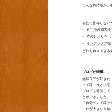
そんな
気持ち
が、
会社
に
依存
しない
青年海外協力隊
本の
せどり
をは
インデックス投
どれも自立できる
ブログ
が転機に
無印良品
が好きだ
って稼ごうと決意
ブログ
を
勉強
して
とができました。
「
自分
の力で稼げ
これが大きな自信