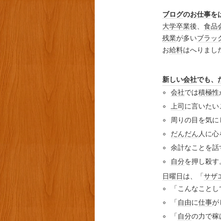
ブログ
の
お仕事
を
大学
卒業
後、
食品
残業
が多い
ブラッ
お
給料
はへりまし
新しい
会社
でも、
会社
では
積極性
上司
に言いたい
周りの目を気に
だんだん
人に心
余計なことを話
自分
を押し殺す
日曜日
は、「
サザ
「こんなことし
「
自由
に
仕事
が
「
自分
の力で稼