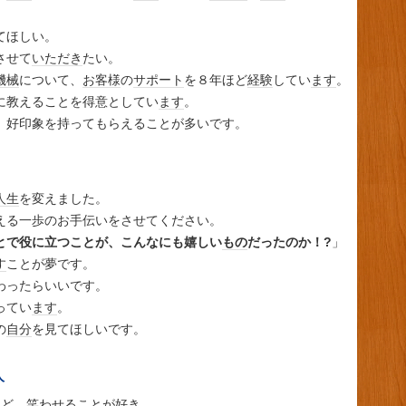
てほしい。
させて
いただき
たい。
機械
について、
お客様
の
サポート
を８年ほど
経験
してい
ます
。
に教えることを得意としてい
ます
。
、好印象を持ってもらえることが多いです。
人生
を変えました。
える一歩のお手伝いをさせてください。
とで役に立つことが、こんなにも嬉しい
もの
だったのか！?
」
す
ことが夢です。
わったらいいです。
ってい
ます
。
の
自分
を見てほしいです。
人
けど、笑わせることが好き。