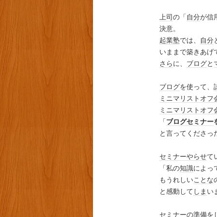
上司
の「
自分
が信
決意。
起業塾
では、
自分
いままで築きあげ
さら
に、
ブログ
と
ブログ
を使って、
ミニマリスト
オフ
ミニマリスト
オフ
「
ブログ
セミナー
と言ってくださっ
セミナー
やらせ
て
「私の
知識
によっ
もうれしい
ことな
と感動して
しま
い
セミナー
の準備を