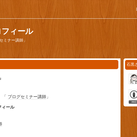
ロフィール
グセミナー講師」
石黒
u
」「
ブログ
セミナー
講師
」
フィール
師