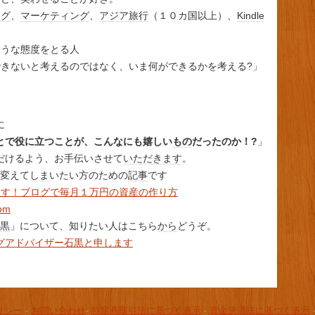
ログ
、
マーケティング
、
アジア
旅行
（１０カ国以上）、
Kindle
そうな態度をとる人
できないと考えるのではなく、いま何ができるかを考える?」
に
とで役に立つことが、こんなにも嬉しい
もの
だったのか！?
」
だけるよう、お手伝いさせて
いただきます
。
変えて
しま
いたい方のための
記事
です
ます！ブログで毎月１万円の資産の作り方
com
黒
」について、知りたい人はこちら
から
どうぞ。
グアドバイザー石黒と申します
リシー
-
お問い合わせ
-
特定商取引法に基づく表示
-
資金決済法に基づく表示