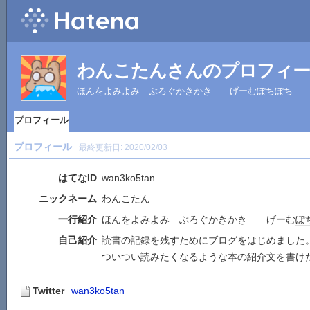
わんこたんさんのプロフィ
ほんをよみよみ ぶろぐかきかき げーむぽちぽち
プロフィール
プロフィール
最終更新日:
2020/02/03
はてなID
wan3ko5tan
ニックネーム
わんこたん
一行紹介
ほんをよみよみ ぶろぐかきかき げーむ
ぽ
自己紹介
読書
の記録を残すために
ブログ
をはじめました
ついつい読みたくなるような本の紹介文を書け
Twitter
wan3ko5tan