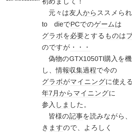
初めまして！
元々は友人
から
ススメら
to dieで
PC
での
ゲーム
は
グラボ
を
必要
とする
もの
は
のですが
・・・
偽物のGTX1050TI購入を機
し、
情報収集
過程
で今の
グラボ
が
マイニング
に使え
年
7月
から
マイニング
に
参入
しま
した。
皆様の
記事
を読みながら、
き
ます
ので、よろしく