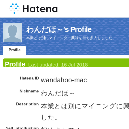
わんだほ～'s Profile
本業とは別にマイニングに興味を持ち参入しました。
Profile
Profile
Last updated:
16 Jul 2018
Hatena ID
wandahoo-mac
Nickname
わんだほ～
Description
本業
とは
別に
マイニング
に
した。
Self introduction