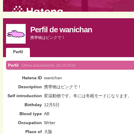
Perfil de wanichan
携帯物はピンクで！
Perfil
Perfil
Última actualización:
26-10-2019
Hatena ID
wanichan
Description
携帯
物は
ピンク
で！
Self introduction
変温
動物
です。冬には
冬眠
モード
になり
ます
。
Birthday
12月5日
Blood type
AB
Occupation
Writer
Place of
大阪