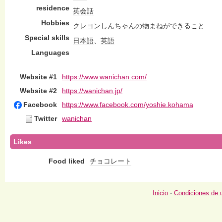
residence
英会話
Hobbies
クレヨンしんちゃん
の物まねができること
Special skills
日本語
、
英語
Languages
Website #1
https://www.wanichan.com/
Website #2
https://wanichan.jp/
Facebook
https://www.facebook.com/yoshie.kohama
Twitter
wanichan
Likes
Food liked
チョコレート
Inicio
-
Condiciones de 