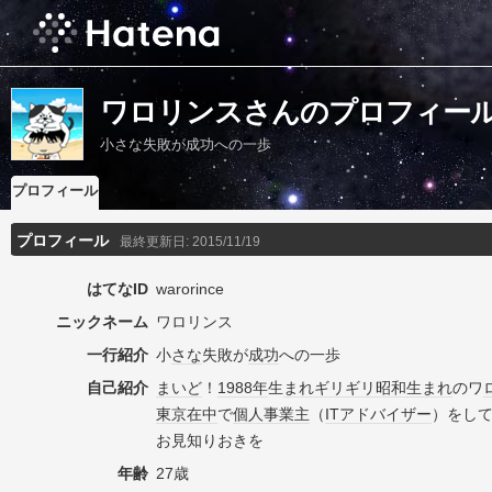
ワロリンスさんのプロフィー
小さな失敗が成功への一歩
プロフィール
プロフィール
最終更新日:
2015/11/19
はてなID
warorince
ニックネーム
ワロリンス
一行紹介
小
さな
失敗が
成功
への一歩
自己紹介
まいど
！
1988年
生
まれ
ギリギリ
昭和生まれ
のワ
東京
在中
で
個人事業主
（
IT
アドバイザー
）をし
お見知りおきを
年齢
27歳