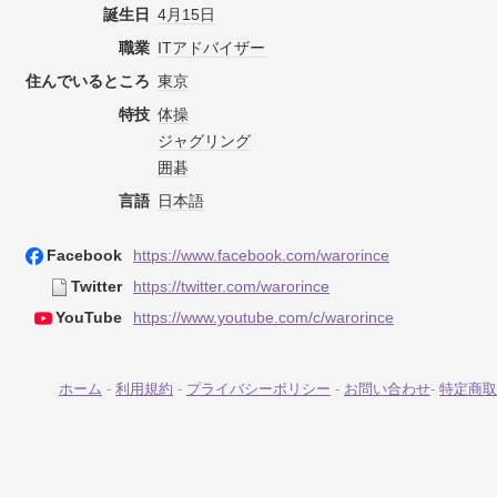
誕生日
4月15日
職業
IT
アドバイザー
住んでいるところ
東京
特技
体操
ジャグリング
囲碁
言語
日本語
Facebook
https://www.facebook.com/warorince
Twitter
https://twitter.com/warorince
YouTube
https://www.youtube.com/c/warorince
ホーム
-
利用規約
-
プライバシーポリシー
-
お問い合わせ
-
特定商取