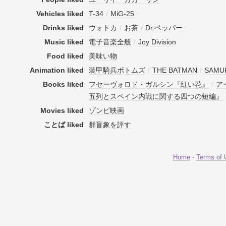
Vehicles liked
T-34
/
MiG-25
Drinks liked
ウォトカ
/
お茶
/
Dr.ペッパー
Music liked
電子音楽全般
/
Joy Division
Food liked
美味い物
Animation liked
装甲騎兵ボトムズ
/
THE BATMAN
/
SAMUR
Books liked
フセーヴォロド・ガルシン『紅い花』
/
ア
五列とスペイン内戦に関する四つの短編』
Movies liked
ゾンビ映画
ことば liked
群盲象を評す
Home
-
Terms of 