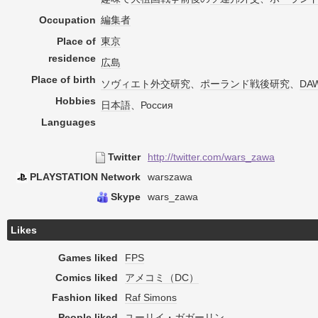
Occupation
編集者
Place of
東京
residence
広島
Place of birth
ソヴィエト
外交
研究
、
ポーランド
戦後
研究
、
DA
Hobbies
日本語
、Россия
Languages
Twitter
http://twitter.com/wars_zawa
PLAYSTATION Network
warszawa
Skype
wars_zawa
Likes
Games liked
FPS
Comics liked
アメコミ（DC）
Fashion liked
Raf Simons
People liked
ユーリイ・ガガーリン