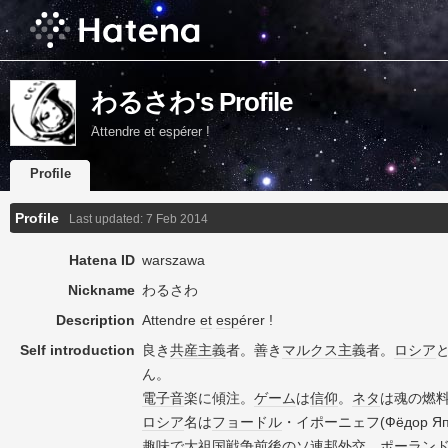
わるさわ's Profile
Attendre et espérer !
Profile
Profile
Last updated:
7 Feb 2014
Hatena ID
warszawa
Nickname
わるさわ
Description
Attendre
et
esp
érer !
Self introduction
良き
共産主義
者。善き
マルクス主義
者。
ロシア
ん。
電子音
楽に傾注。
ゲーム
は
信仰
。
ネタ
は魂の燃
ロシア
名は
フョードル
・イポーニェフ(Фёдор Яп
趣味
で
大祖国戦争
前後
の
ソ連邦
外交
、
ポーラン