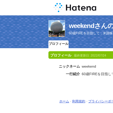
weekendさ
60歳FIREを目指して，米
プロフィール
プロフィール
最終更新日:
2022/07/24
ニックネーム
weekend
一行紹介
60歳FIREを目
ホーム
-
利用規約
-
プライバシーポ