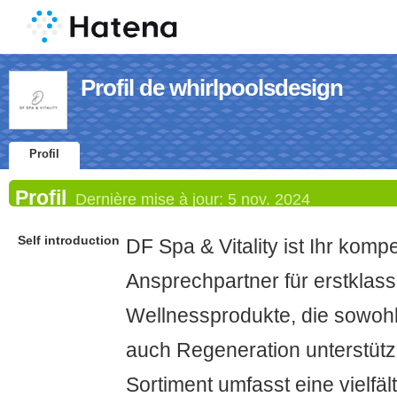
Profil de whirlpoolsdesign
Profil
Profil
Dernière mise à jour:
5 nov. 2024
Self introduction
DF Spa & Vitality ist Ihr komp
Ansprechpartner für erstklass
Wellnessprodukte, die sowoh
auch Regeneration unterstüt
Sortiment umfasst eine vielfä