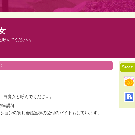
魔女
と呼んでください。
22
Serviz
。 白
魔女
と呼んでください。
教室講師
ンションの貸し会議室棟の受付のバイトもしています。