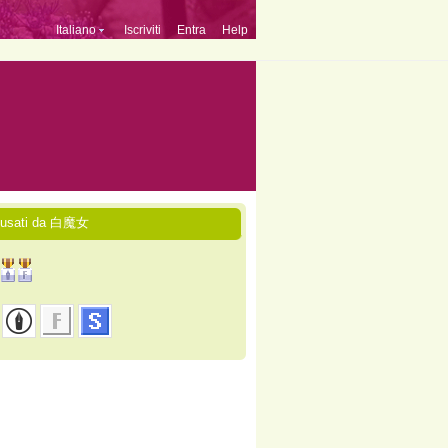
Italiano
Iscriviti
Entra
Help
i usati da 白魔女