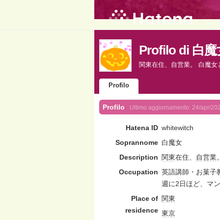
Profilo di 白
関東在住、自営業。 白魔女
Profilo
Profilo
Ultimo aggiornamento:
24/apr/20
Hatena ID
whitewitch
Soprannome
白魔女
Description
関東
在住、
自営業
Occupation
英語講師・お菓子
週に2日ほど、マ
Place of
関東
residence
東京