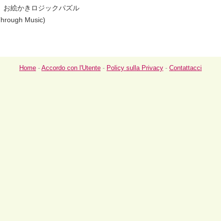
、お絵かきロジックパズル
hrough Music)
Home
-
Accordo con l'Utente
-
Policy sulla Privacy
-
Contattacci