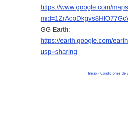
https://www.google.com/maps/
mid=1ZrAcoDkgvs8HlO77G
GG Earth:
https://earth.google.com/e
usp=sharing
Inicio
-
Condiciones de 