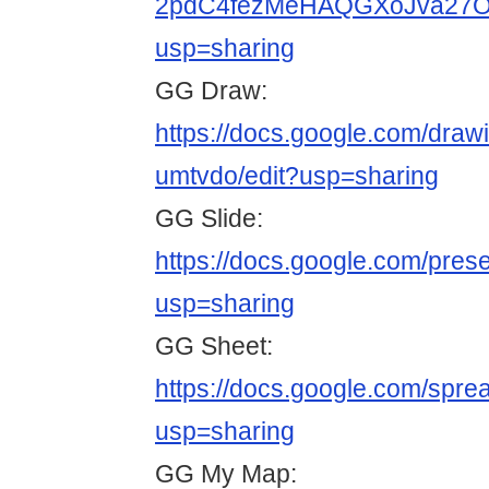
2pdC4fezMeHAQGXoJva27OQ
usp=sharing
GG Draw:
https://docs.google.com/
umtvdo/edit?usp=sharing
GG Slide:
https://docs.google.com/pr
usp=sharing
GG Sheet:
https://docs.google.com/s
usp=sharing
GG My Map: