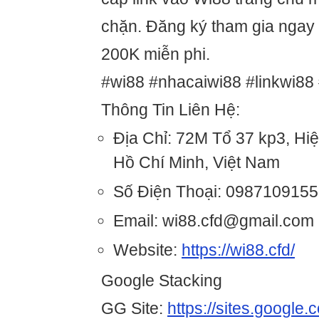
chặn. Đăng ký tham gia ngay 
200K miễn phi.
#wi88 #nhacaiwi88 #linkwi88
Thông Tin Liên Hệ:
Địa Chỉ: 72M Tổ 37 kp3, Hi
Hồ Chí Minh, Việt Nam
Số Điện Thoại: 0987109155
Email: wi88.cfd@gmail.com
Website:
https://wi88.cfd/
Google Stacking
GG Site:
https://sites.google