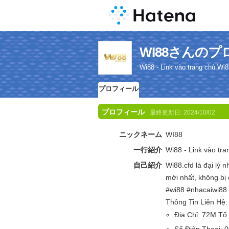
WI88さんの
Wi88 - Link vào trang chủ Wi
プロフィール
プロフィール
最終更新日:
2024/10/02
ニックネーム
WI88
一行紹介
Wi88 - Link vào tr
自己紹介
Wi88.cfd là đại lý 
mới nhất, không bị
#wi88 #nhacaiwi88 
Thông Tin Liên Hệ:
Địa Chỉ: 72M Tổ