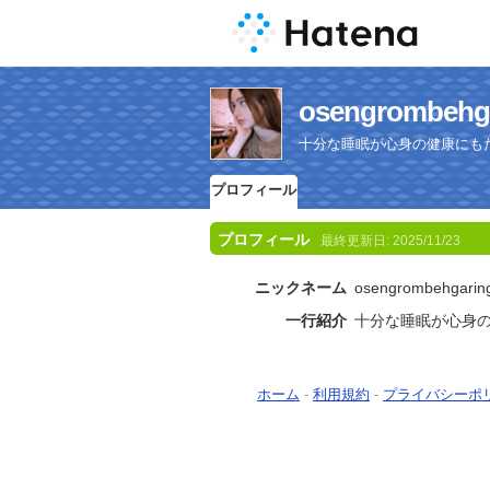
osengromb
十分な睡眠が心身の健康にも
プロフィール
プロフィール
最終更新日:
2025/11/23
ニックネーム
osengrombehgarin
一行紹介
十分な睡眠が心身の
ホーム
-
利用規約
-
プライバシーポ