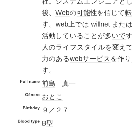
社
。
システムエンジニア
と
後、
Web
の
可能
性を信じて
転
す
。
web
上では willnet または 
活動していることが多
いで
人の
ライフスタイル
を変え
力のある
webサービス
を作り
す。
Full name
前島
真一
Género
おとこ
Birthday
９／２７
Blood type
B型