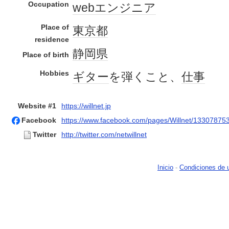
Occupation
web
エンジニア
Place of
東京都
residence
静岡県
Place of birth
Hobbies
ギター
を弾くこと、
仕事
Website #1
https://willnet.jp
Facebook
https://www.facebook.com/pages/Willnet/1330787
Twitter
http://twitter.com/netwillnet
Inicio
-
Condiciones de 