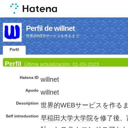
Perfil de willnet
世界的WEBサービスを作るまで
Perfil
Perfil
Última actualización:
01-03-2023
Hatena ID
willnet
Apodo
willnet
Description
世界
的
WEBサービス
を作る
Self introduction
早稲田大学
大学院
を修了後、