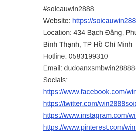
#soicauwin2888
Website:
https://soicauwin28
Location: 434 Bạch Đằng, P
Bình Thạnh, TP Hồ Chí Minh
Hotline: 0583199310
Email: dudoanxsmbwin2888
Socials:
https://www.facebook.com/wi
https://twitter.com/win2888so
https://www.instagram.com/w
https://www.pinterest.com/wi