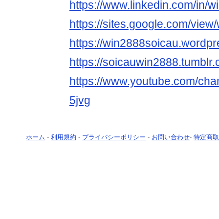
https://www.linkedin.com/in/
https://sites.google.com/vie
https://win2888soicau.wordp
https://soicauwin2888.tumblr
https://www.youtube.com/ch
5jvg
ホーム
-
利用規約
-
プライバシーポリシー
-
お問い合わせ
-
特定商取