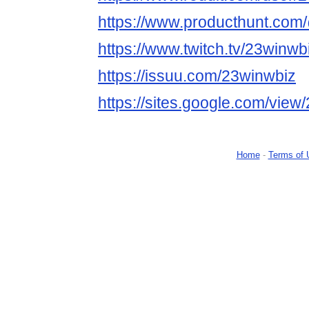
https://www.producthunt.co
https://www.twitch.tv/23winwb
https://issuu.com/23winwbiz
https://sites.google.com/view
Home
-
Terms of 