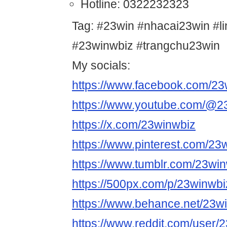
Hotline: 0322232323
Tag: #23win #nhacai23win #l
#23winwbiz #trangchu23win
My socials:
https://www.facebook.com/23
https://www.youtube.com/@2
https://x.com/23winwbiz
https://www.pinterest.com/23
https://www.tumblr.com/23wi
https://500px.com/p/23winwbi
https://www.behance.net/23w
https://www.reddit.com/user/