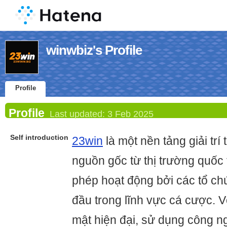
winwbiz's Profile
Profile
Profile
Last updated:
3 Feb 2025
Self introduction
23win
là một nền tảng giải trí 
nguồn gốc từ thị trường quốc
phép hoạt động bởi các tổ ch
đầu trong lĩnh vực cá cược. 
mật hiện đại, sử dụng công n