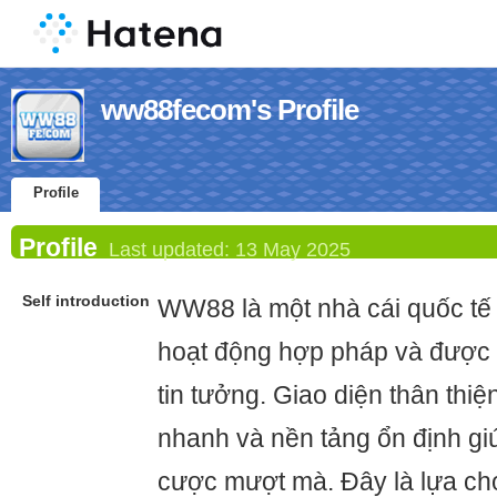
ww88fecom's Profile
Profile
Profile
Last updated:
13 May 2025
Self introduction
WW88 là một nhà cái quốc tế n
hoạt động hợp pháp và được 
tin tưởng. Giao diện thân thiệ
nhanh và nền tảng ổn định gi
cược mượt mà. Đây là lựa ch