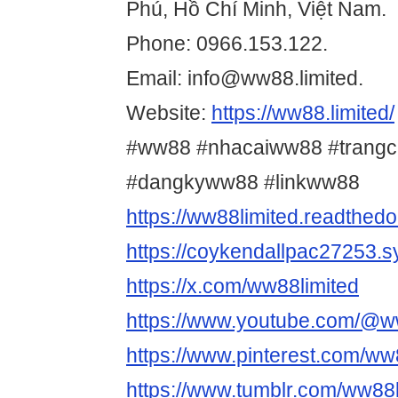
Phú, Hồ Chí Minh, Việt Nam.
Phone: 0966.153.122.
Email: info@ww88.limited.
Website:
https://ww88.limited/
#ww88 #nhacaiww88 #trang
#dangkyww88 #linkww88
https://ww88limited.readthedo
https://coykendallpac27253.s
https://x.com/ww88limited
https://www.youtube.com/@w
https://www.pinterest.com/ww
https://www.tumblr.com/ww88l