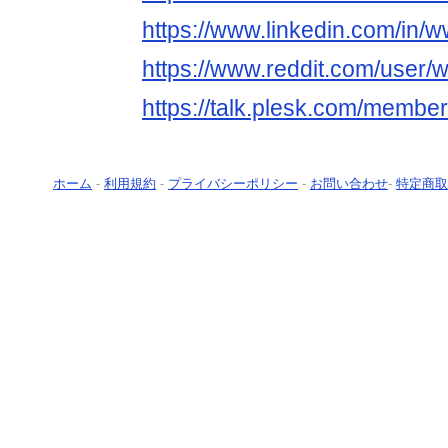
https://www.linkedin.com/in/w
https://www.reddit.com/user/
https://talk.plesk.com/membe
ホーム
-
利用規約
-
プライバシーポリシー
-
お問い合わせ
-
特定商取