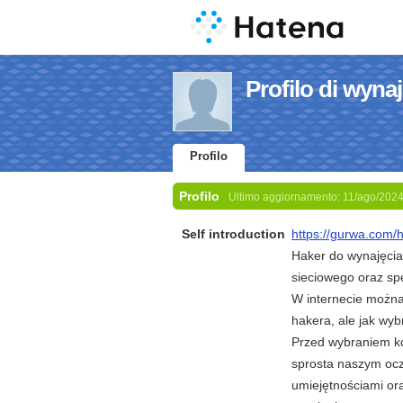
Profilo di wyna
Profilo
Profilo
Ultimo aggiornamento:
11/ago/202
Self introduction
https://gurwa.com/
Haker do wynajęcia 
sieciowego oraz sp
W internecie można 
hakera, ale jak wyb
Przed wybraniem ko
sprosta naszym oc
umiejętnościami or