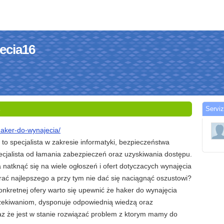
jecia16
Serviz
4
haker-do-wynajecia/
to specjalista w zakresie informatyki, bezpieczeństwa
ecjalista od łamania zabezpieczeń oraz uzyskiwania dostępu.
natknąć się na wiele ogłoszeń i ofert dotyczacych wynajęcia
rać najlepszego a przy tym nie dać się naciągnąć oszustowi?
nkretnej ofery warto się upewnić że haker do wynajęcia
zekiwaniom, dysponuje odpowiednią wiedzą oraz
az że jest w stanie rozwiązać problem z ktorym mamy do