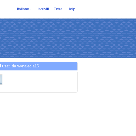
Italiano
Iscriviti
Entra
Help
i usati da wynajecia16