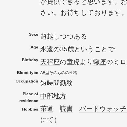
が提供できると思います。
さい。お待ちしております
Sexe
超越しつつある
Age
永遠
の35歳ということで
Birthday
天秤座
の童虎より
蠍座
のミロ
Blood type
AB型
そ
のもの
の
性格
Occupation
短
時間
勤務
Place of
中部地方
residence
茶道
読書
バードウォッチ
Hobbies
にて）