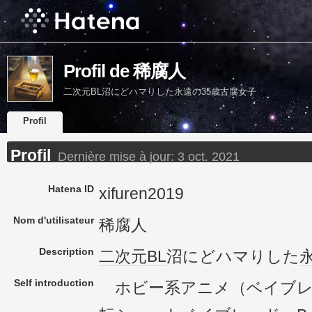
Profil de 稀腐人
二次元BL沼にどハマりした永遠の35歳古腐女子
Profil
Profil
Dernière mise à jour:
3 oct. 2021
Hatena ID
xifuren2019
Nom d'utilisateur
稀腐人
Description
二次元
BL
沼にどハマりした
Self introduction
ホビー系アニメ（ベイブレ