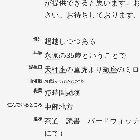
が提供できると思います。
さい。お待ちしております
性別
超越しつつある
年齢
永遠
の35歳ということで
誕生日
天秤座
の童虎より
蠍座
のミロ
血液型
AB型
そ
のもの
の
性格
職業
短
時間
勤務
住んでいるところ
中部地方
趣味
茶道
読書
バードウォッチ
にて）