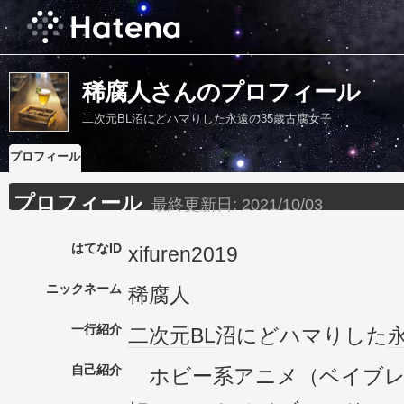
稀腐人さんのプロフィール
二次元BL沼にどハマりした永遠の35歳古腐女子
プロフィール
プロフィール
最終更新日:
2021/10/03
はてなID
xifuren2019
ニックネーム
稀腐人
一行紹介
二次元
BL
沼にどハマりした
自己紹介
ホビー系アニメ（ベイブレ