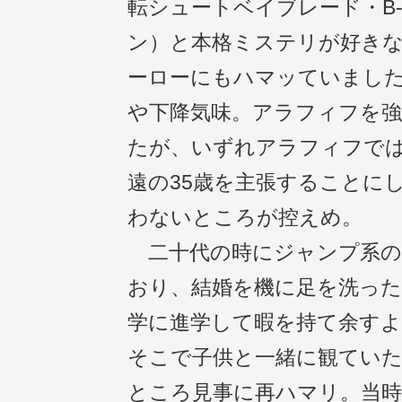
転シュートベイブレード・B-
ン）と本格ミステリが好き
ーローにもハマッていまし
や下降気味。アラフィフを
たが、いずれアラフィフで
遠の35歳を主張することにし
わないところが控えめ。
二十代の時にジャンプ系の
おり、結婚を機に足を洗った
学に進学して暇を持て余す
そこで子供と一緒に観てい
ところ見事に再ハマリ。当