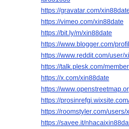
https://gravatar.com/xin88dat
https://vimeo.com/xin88date
https://bit.ly/m/xin88date
https://www.blogger.com/pro
https://www.reddit.com/user/x
https://talk.plesk.com/membe
https://x.com/xin88date
https://www.openstreetmap.or
https://prosinrefgi.wixsite.com
https://roomstyler.com/users/
https://savee.it/nhacaixin88da