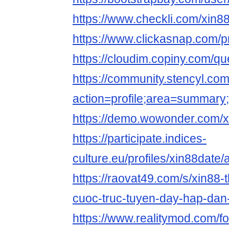
https://www.checkli.com/xin8
https://www.clickasnap.com/pr
https://cloudim.copiny.com/qu
https://community.stencyl.co
action=profile;area=summar
https://demo.wowonder.com/x
https://participate.indices-
culture.eu/profiles/xin88date/a
https://raovat49.com/s/xin88-
cuoc-truc-tuyen-day-hap-da
https://www.realitymod.com/