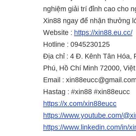
nghiệm giải trí đỉnh cao cho 
Xin88 ngay để nhận thưởng l
Website :
https://xin88.eu.cc/
Hotline : 0945230125
Địa chỉ : 4 Đ. Kênh Tân Hóa,
Phú, Hồ Chí Minh 72000, Việ
Email : xin88eucc@gmail.co
Hastag : #xin88 #xin88eucc
https://x.com/xin88eucc
https://www.youtube.com/@x
https://www.linkedin.com/in/x