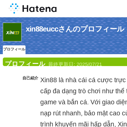
xin88euccさんのプロフィール
プロフィール
プロフィール
最終更新日:
2025/07/21
自己紹介
Xin88 là nhà cái cá cược trực
cấp đa dạng trò chơi như thể t
game và bắn cá. Với giao diện
nạp rút nhanh, bảo mật cao 
trình khuyến mãi hấp dẫn, Xi