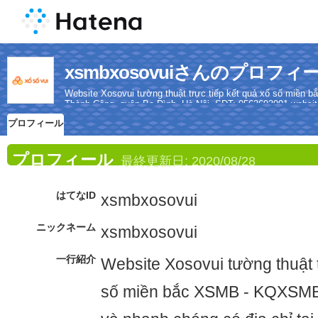
xsmbxosovuiさんのプロフィ
Website Xosovui tường thuật trực tiếp kết quả xổ số miền 
Thành Công, quận Ba Đình, Hà Nội. SĐT: 0563693991 websit
#kqxsmb #xosovui
プロフィール
プロフィール
最終更新日:
2020/08/28
はてなID
xsmbxosovui
ニックネーム
xsmbxosovui
一行紹介
Website Xosovui tường thuật t
số miền bắc XSMB - KQXSMB,